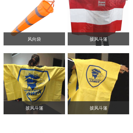
风向袋
披风斗篷
披风斗篷
披风斗篷